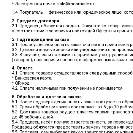
* Электронная почта: sale@mosmade.ru
1.4. Покупатель — физическое или юридическое лицо, ко
2. Предмет договора
2.1. Продавец обязуется продать Покупателю товар, указ
в соответствии с условиями настоящей Оферты и принять
3. Подтверждение заказа
3.1. После успешной оплаты заказ считается принятым в 
3.2. Дополнительные звонки или уведомления с вопросам
3.3. В случаях, если по каким то причинам у сотруднико
(товаров), нанесения и прочего, в оформленных заказах,
4. Оплата
4.1. Оплата товаров осуществляется следующими способ
* Банковская карта;
* QR-код;
4.2. Оплата наличными при получении не принимается.
5. Обработка и доставка заказа
5.1. После подтверждения оплаты заказ поступает в обра
5.2. Сроки обработки заказа составляют от 5 до 10 рабо
5.3. Доставка товаров осуществляется силами транспорт
до 45 рабочих дней.
5.4. Продавец несёт полную ответственность за поврежде
Продавец обязуется предоставить замену товара или воз
5.5. Продавец сам выбирает какую транспортную компани