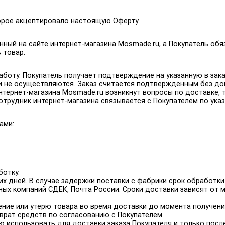
торое акцептировало настоящую Оферту.
анный на сайте интернет-магазина Mosmade.ru, а Покупатель обя
 товар.
работу. Покупатель получает подтверждение на указанную в зак
и не осуществляются. Заказ считается подтверждённым без до
в интернет-магазина Mosmade.ru возникнут вопросы по доставке,
 сотрудник интернет-магазина связывается с Покупателем по ука
ами:
ботку.
чих дней. В случае задержки поставки с фабрики срок обработк
ных компаний СДЕК, Почта России. Сроки доставки зависят от 
ние или утерю товара во время доставки до момента получения
врат средств по согласованию с Покупателем.
ю использовать для доставки заказа Покупателя и только после