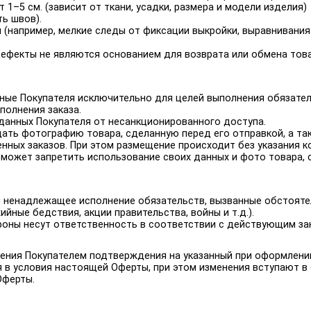
 1–5 см. (зависит от ткани, усадки, размера и модели изделия)
ть швов).
и (например, мелкие следы от фиксации выкройки, выравнивания
 дефекты не являются основанием для возврата или обмена тов
ные Покупателя исключительно для целей выполнения обязател
полнения заказа.
данных Покупателя от несанкционированного доступа.
щать фотографию товара, сделанную перед его отправкой, а та
нных заказов. При этом размещение происходит без указания к
может запретить использование своих данных и фото товара, 
ли ненадлежащее исполнение обязательств, вызванные обстояте
ные бедствия, акции правительства, войны и т.д.).
тороны несут ответственность в соответствии с действующим з
чения Покупателем подтверждения на указанный при оформлении
 в условия настоящей Оферты, при этом изменения вступают в 
Оферты.