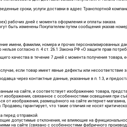
 отведенные сроки, услуги доставки в адрес Транспортной компа
трех) рабочих дней с момента оформления и оплаты заказа.
 могут быть изменены Покупателем путем сообщения указав номер
сение имени, фамилии, номера и прочих персонализированных да
 нельзя согласно п. 4 ст. 26.1 Закона РФ «О защите прав потреб
ащего качества в течение 7 дней с момента получения товара, е
 случае, если товар имеет явные дефекты или несоответствие 
родавца через контактные данные, указанные в п. 1.3, и предос
азанным на сайте, и соответствует изображению товара, предст
от изображения, связанное с особенностями освещения при съё
ся от изображения, размещённого на сайте интернет-магазина, п
Продавец гарантирует, что такие отличия не носят критическо
а перед отправкой.
ующие допустимые отклонения, не влияющие на функциональнос
афиями на сайте (связано с особенностями фабричного производ