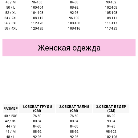
48 / M
96-100
84-88
99-102
50 / L
100-104
88-92
102-105
52 / XL
104-108
92-96
105-108
54 / 2XL
108-112
96-100
108-111
56 / 3XL
112-120
100-108
111-117
58 / 4XL
120-128
108-116
117-123
Женская одежда
1.ОБХВАТ ГРУДИ
2.ОБХВАТ ТАЛИИ
3.ОБХВАТ БЕДЕР
РАЗМЕР
(СМ)
(СМ)
(СМ)
40 / 2XS
76-80
76-80
86-90
42 / XS
80-84
80-84
90-94
44 / S
84-88
84-88
94-98
46 / M
88-92
88-92
98-102
48 / L
92-96
92-96
102-106