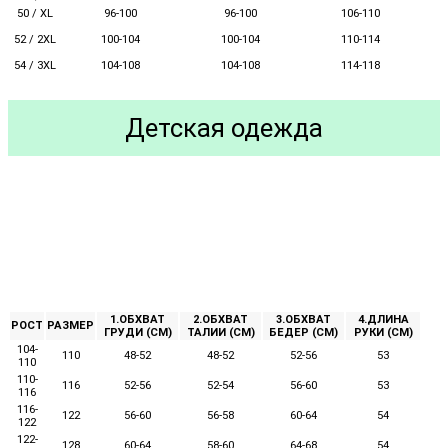
50 / XL
96-100
96-100
106-110
52 / 2XL
100-104
110-114
100-104
54 / 3XL
104-108
104-108
114-118
Детская одежда
1.ОБХВАТ
2.ОБХВАТ
3.ОБХВАТ
4.ДЛИНА
РОСТ
РАЗМЕР
ГРУДИ (СМ)
ТАЛИИ (СМ)
БЕДЕР (СМ)
РУКИ (СМ)
104-
110
48-52
48-52
52-56
53
110
110-
116
52-56
52-54
56-60
53
116
116-
122
56-60
56-58
60-64
54
122
122-
128
60-64
58-60
64-68
54