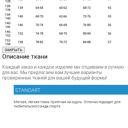
128
128-
134
64-68
60-62
68-72
55
134
134-
140
68-70
62-66
72-76
55
140
140-
146
70-74
66-68
76-80
56
146
146-
152
74-78
68-70
80-84
56
152
152-
158
78-82
70-72
84-88
57
158
ЗАКРЫТЬ
Описание ткани
Каждый заказ и каждое изделие мы отшиваем в ручную
для вас. Мы предлагаем вам лучшие варианты
проверенных тканей для вашей будущей формы!
STANDART
Мягкая, легкая ткань приятная на ощупь. Отлично подходит для
любительского вида спорта.