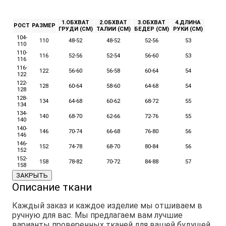
1.ОБХВАТ
2.ОБХВАТ
3.ОБХВАТ
4.ДЛИНА
РОСТ
РАЗМЕР
ГРУДИ (СМ)
ТАЛИИ (СМ)
БЕДЕР (СМ)
РУКИ (СМ)
104-
110
48-52
48-52
52-56
53
110
110-
116
52-56
52-54
56-60
53
116
116-
122
56-60
56-58
60-64
54
122
122-
128
60-64
58-60
64-68
54
128
128-
134
64-68
60-62
68-72
55
134
134-
140
68-70
62-66
72-76
55
140
140-
146
70-74
66-68
76-80
56
146
146-
152
74-78
68-70
80-84
56
152
152-
158
78-82
70-72
84-88
57
158
ЗАКРЫТЬ
Описание ткани
Каждый заказ и каждое изделие мы отшиваем в
ручную для вас. Мы предлагаем вам лучшие
варианты проверенных тканей для вашей будущей