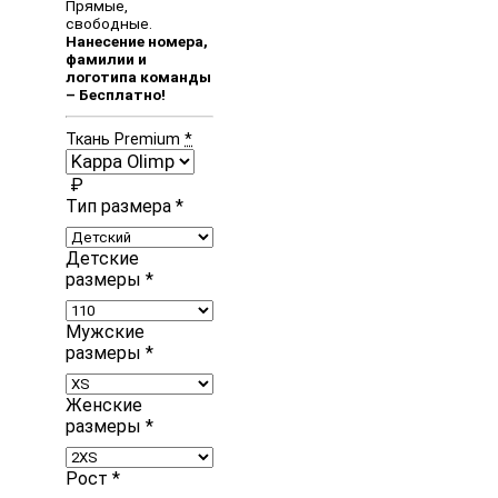
Прямые,
свободные.
Нанесение номера,
фамилии и
логотипа команды
– Бесплатно!
Ткань Premium
*
₽
Тип размера
*
Детские
размеры
*
Мужские
размеры
*
Женские
размеры
*
Рост
*