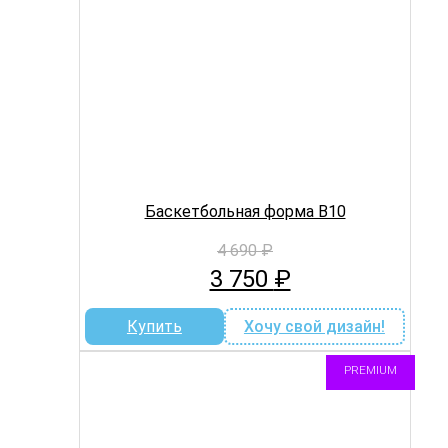
Баскетбольная форма B10
4 690
₽
Первоначальная
Текущая
3 750
₽
цена
цена:
составляла
3
Купить
Хочу свой дизайн!
4
750 ₽.
690 ₽.
PREMIUM