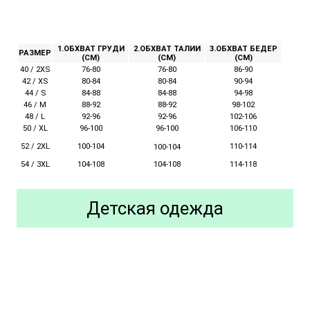
1.ОБХВАТ ГРУДИ
2.ОБХВАТ ТАЛИИ
3.ОБХВАТ БЕДЕР
РАЗМЕР
(СМ)
(СМ)
(СМ)
40 / 2XS
76-80
76-80
86-90
42 / XS
80-84
80-84
90-94
44 / S
84-88
84-88
94-98
46 / M
88-92
88-92
98-102
48 / L
92-96
92-96
102-106
50 / XL
96-100
96-100
106-110
52 / 2XL
100-104
110-114
100-104
54 / 3XL
104-108
104-108
114-118
Детская одежда