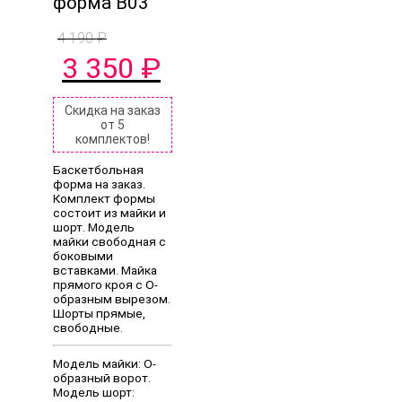
форма B03
4 190
₽
Первоначальная
Текущая
3 350
₽
цена
цена:
составляла
3
4
350 ₽.
Скидка на заказ
от 5
190 ₽.
комплектов!
Баскетбольная
форма на заказ.
Комплект формы
состоит из майки и
шорт. Модель
майки свободная с
боковыми
вставками. Майка
прямого кроя с O-
образным вырезом.
Шорты прямые,
свободные.
Модель майки: O-
образный ворот.
Модель шорт: