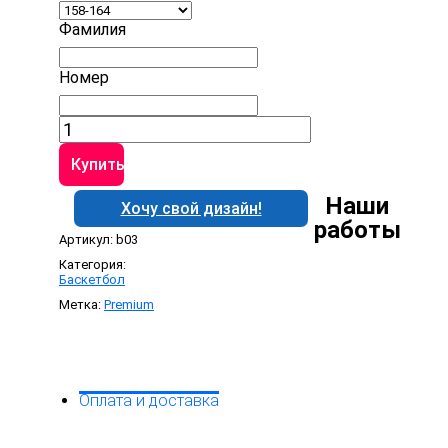
Фамилия
Номер
Количество
товара
Баскетбольная
Купить
форма
B03
Наши
Хочу свой дизайн!
работы
Артикул:
b03
Категория:
Баскетбол
Метка:
Premium
Оплата и доставка