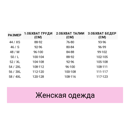
1.ОБХВАТ ГРУДИ
2.ОБХВАТ ТАЛИИ
3.ОБХВАТ БЕДЕР
РАЗМЕР
(СМ)
(СМ)
(СМ)
44 / XS
88-92
76-80
93-96
46 / S
92-96
80-84
96-99
48 / M
96-100
84-88
99-102
50 / L
100-104
88-92
102-105
52 / XL
104-108
92-96
105-108
54 / 2XL
108-112
96-100
108-111
56 / 3XL
112-120
100-108
111-117
58 / 4XL
120-128
108-116
117-123
Женская одежда