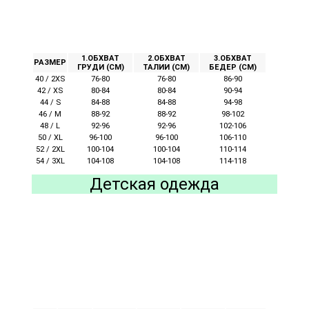
1.ОБХВАТ
2.ОБХВАТ
3.ОБХВАТ
РАЗМЕР
ГРУДИ (СМ)
ТАЛИИ (СМ)
БЕДЕР (СМ)
40 / 2XS
76-80
76-80
86-90
42 / XS
80-84
80-84
90-94
44 / S
84-88
84-88
94-98
46 / M
88-92
88-92
98-102
48 / L
92-96
92-96
102-106
50 / XL
96-100
96-100
106-110
52 / 2XL
100-104
100-104
110-114
54 / 3XL
104-108
104-108
114-118
Детская одежда