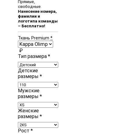
Прямые,
свободные.
Нанесение номера,
фамилии и
логотипа команды
– Бесплатно!
Ткань Premium
*
₽
Тип размера
*
Детские
размеры
*
Мужские
размеры
*
Женские
размеры
*
Рост
*