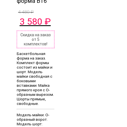
форма B16
4 480
₽
Первоначальная
Текущая
3 580
₽
цена
цена:
составляла
3
4
580 ₽.
Скидка на заказ
от 5
480 ₽.
комплектов!
Баскетбольная
форма на заказ.
Комплект формы
состоит из майки и
шорт. Модель
майки свободная с
боковыми
вставками. Майка
прямого кроя с O-
образным вырезом.
Шорты прямые,
свободные.
Модель майки: O-
образный ворот.
Модель шорт: