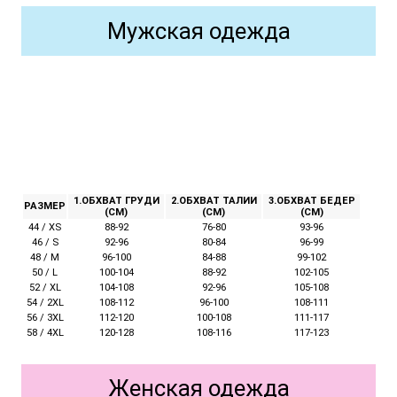
Мужская одежда
1.ОБХВАТ ГРУДИ
2.ОБХВАТ ТАЛИИ
3.ОБХВАТ БЕДЕР
РАЗМЕР
(СМ)
(СМ)
(СМ)
44 / XS
88-92
76-80
93-96
46 / S
92-96
80-84
96-99
48 / M
96-100
84-88
99-102
50 / L
100-104
88-92
102-105
52 / XL
104-108
92-96
105-108
54 / 2XL
108-112
96-100
108-111
56 / 3XL
112-120
100-108
111-117
58 / 4XL
120-128
108-116
117-123
Женская одежда