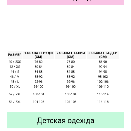
1.ОБХВАТ ГРУДИ
2.ОБХВАТ ТАЛИИ
3.ОБХВАТ БЕДЕР
РАЗМЕР
(СМ)
(СМ)
(СМ)
40 / 2XS
76-80
76-80
86-90
42 / XS
80-84
80-84
90-94
44 / S
84-88
84-88
94-98
46 / M
88-92
88-92
98-102
48 / L
92-96
92-96
102-106
50 / XL
96-100
96-100
106-110
52 / 2XL
100-104
110-114
100-104
54 / 3XL
104-108
104-108
114-118
Детская одежда