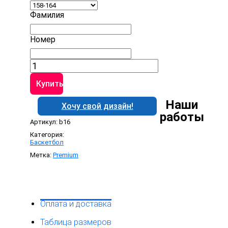
Фамилия
Номер
Количество
товара
Баскетбольная
Купить
форма
B16
Наши
Хочу свой дизайн!
работы
Артикул:
b16
Категория:
Баскетбол
Метка:
Premium
Оплата и доставка
Таблица размеров