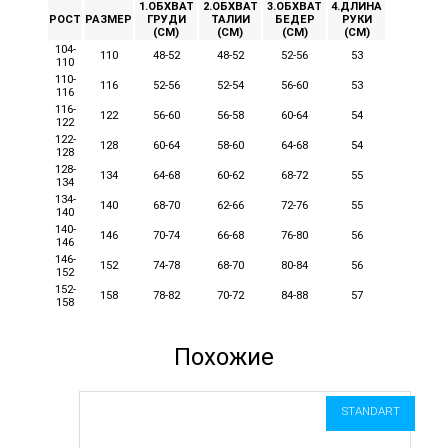
1.ОБХВАТ
2.ОБХВАТ
3.ОБХВАТ
4.ДЛИНА
РОСТ
РАЗМЕР
ГРУДИ
ТАЛИИ
БЕДЕР
РУКИ
(СМ)
(СМ)
(СМ)
(СМ)
104-
110
48-52
48-52
52-56
53
110
110-
116
52-56
52-54
56-60
53
116
116-
122
56-60
56-58
60-64
54
122
122-
128
60-64
58-60
64-68
54
128
128-
134
64-68
60-62
68-72
55
134
134-
140
68-70
62-66
72-76
55
140
140-
146
70-74
66-68
76-80
56
146
146-
152
74-78
68-70
80-84
56
152
152-
158
78-82
70-72
84-88
57
158
Похожие
STANDART