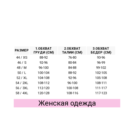
1.ОБХВАТ
2.ОБХВАТ
3.ОБХВАТ
РАЗМЕР
ГРУДИ (СМ)
ТАЛИИ (СМ)
БЕДЕР (СМ)
44 / XS
88-92
76-80
93-96
46 / S
92-96
80-84
96-99
48 / M
96-100
84-88
99-102
50 / L
100-104
88-92
102-105
52 / XL
104-108
92-96
105-108
54 / 2XL
108-112
96-100
108-111
56 / 3XL
112-120
100-108
111-117
58 / 4XL
120-128
108-116
117-123
Женская одежда