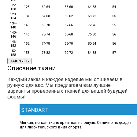
122-
128
60-64
58-60
64-68
54
128
128-
134
64-68
60-62
68-72
55
134
134-
140
68-70
62-66
72-76
55
140
140-
146
70-74
66-68
76-80
56
146
146-
152
74-78
68-70
80-84
56
152
152-
158
78-82
70-72
84-88
57
158
ЗАКРЫТЬ
Описание ткани
Каждый заказ и каждое изделие мы отшиваем в
ручную для вас. Мы предлагаем вам лучшие
варианты проверенных тканей для вашей будущей
формы!
STANDART
Мягкая, легкая ткань приятная на ощупь. Отлично подходит
для любительского вида спорта.