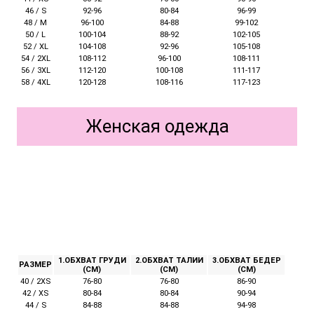
46 / S
92-96
80-84
96-99
48 / M
96-100
84-88
99-102
50 / L
100-104
88-92
102-105
52 / XL
104-108
92-96
105-108
54 / 2XL
108-112
96-100
108-111
56 / 3XL
112-120
100-108
111-117
58 / 4XL
120-128
108-116
117-123
Женская одежда
1.ОБХВАТ ГРУДИ
2.ОБХВАТ ТАЛИИ
3.ОБХВАТ БЕДЕР
РАЗМЕР
(СМ)
(СМ)
(СМ)
40 / 2XS
76-80
76-80
86-90
42 / XS
80-84
80-84
90-94
44 / S
84-88
84-88
94-98