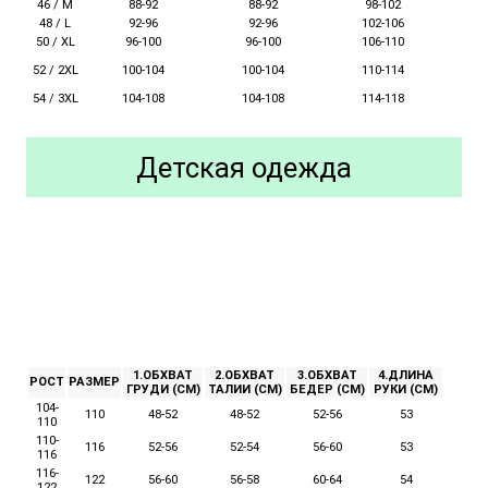
46 / M
88-92
88-92
98-102
48 / L
92-96
92-96
102-106
50 / XL
96-100
96-100
106-110
52 / 2XL
100-104
110-114
100-104
54 / 3XL
104-108
104-108
114-118
Детская одежда
1.ОБХВАТ
2.ОБХВАТ
3.ОБХВАТ
4.ДЛИНА
РОСТ
РАЗМЕР
ГРУДИ (СМ)
ТАЛИИ (СМ)
БЕДЕР (СМ)
РУКИ (СМ)
104-
110
48-52
48-52
52-56
53
110
110-
116
52-56
52-54
56-60
53
116
116-
122
56-60
56-58
60-64
54
122