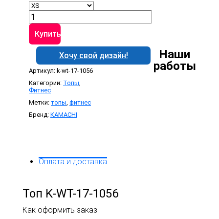
Количество
товара
Топ
Купить
K-
WT-
Наши
Хочу свой дизайн!
17-
работы
1056
Артикул:
k-wt-17-1056
Категории:
Топы
,
Фитнес
Метки:
топы
,
фитнес
Бренд:
KAMACHI
Оплата и доставка
Топ K-WT-17-1056
Как оформить заказ: