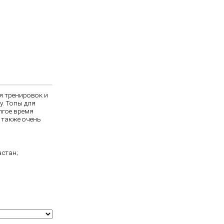
я тренировок и
у. Топы для
лгое время
 также очень
астан;