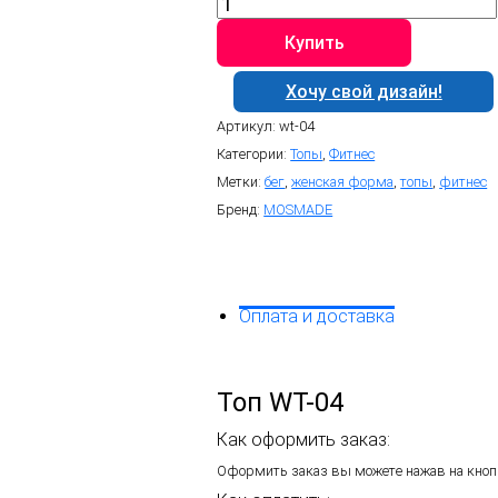
товара
Топ
Купить
WT-
04
Хочу свой дизайн!
Артикул:
wt-04
Категории:
Топы
,
Фитнес
Метки:
бег
,
женская форма
,
топы
,
фитнес
Бренд:
MOSMADE
Оплата и доставка
Топ WT-04
Как оформить заказ:
Оформить заказ вы можете нажав на кнопк