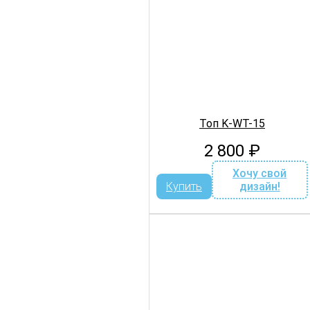
Топ K-WT-15
2 800
₽
Хочу свой
Купить
дизайн!