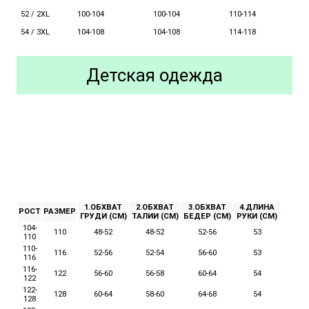
52 / 2XL
100-104
110-114
100-104
54 / 3XL
104-108
104-108
114-118
Детская одежда
1.ОБХВАТ
2.ОБХВАТ
3.ОБХВАТ
4.ДЛИНА
РОСТ
РАЗМЕР
ГРУДИ (СМ)
ТАЛИИ (СМ)
БЕДЕР (СМ)
РУКИ (СМ)
104-
110
48-52
48-52
52-56
53
110
110-
116
52-56
52-54
56-60
53
116
116-
122
56-60
56-58
60-64
54
122
122-
128
60-64
58-60
64-68
54
128