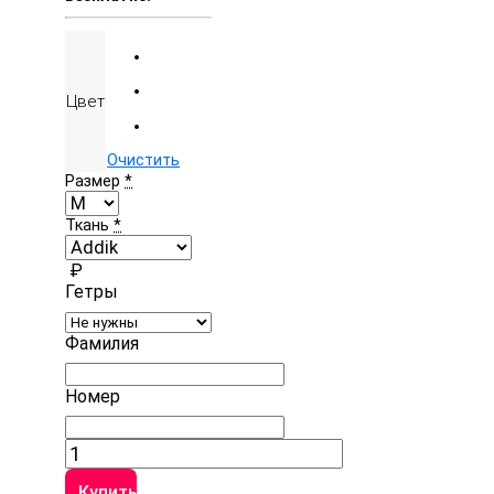
Цвет
Очистить
Размер
*
Ткань
*
₽
Гетры
Фамилия
Номер
Количество
товара
Футбольная
Купить