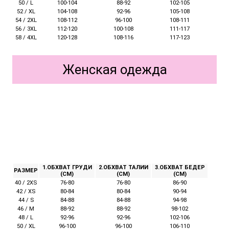
50 / L
100-104
88-92
102-105
52 / XL
104-108
92-96
105-108
54 / 2XL
108-112
96-100
108-111
56 / 3XL
112-120
100-108
111-117
58 / 4XL
120-128
108-116
117-123
Женская одежда
1.ОБХВАТ ГРУДИ
2.ОБХВАТ ТАЛИИ
3.ОБХВАТ БЕДЕР
РАЗМЕР
(СМ)
(СМ)
(СМ)
40 / 2XS
76-80
76-80
86-90
42 / XS
80-84
80-84
90-94
44 / S
84-88
84-88
94-98
46 / M
88-92
88-92
98-102
48 / L
92-96
92-96
102-106
50 / XL
96-100
96-100
106-110