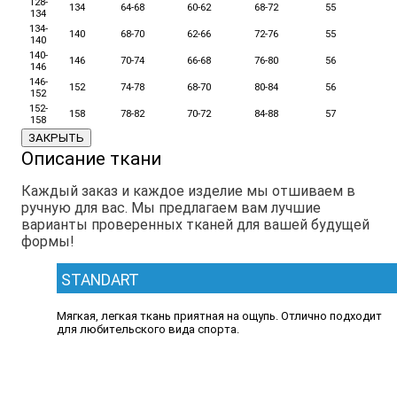
128-
134
64-68
60-62
68-72
55
134
134-
140
68-70
62-66
72-76
55
140
140-
146
70-74
66-68
76-80
56
146
146-
152
74-78
68-70
80-84
56
152
152-
158
78-82
70-72
84-88
57
158
ЗАКРЫТЬ
Описание ткани
Каждый заказ и каждое изделие мы отшиваем в
ручную для вас. Мы предлагаем вам лучшие
варианты проверенных тканей для вашей будущей
формы!
STANDART
Мягкая, легкая ткань приятная на ощупь. Отлично подходит
для любительского вида спорта.