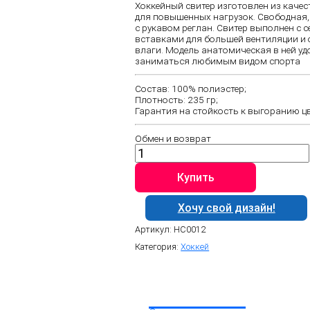
Хоккейный свитер изготовлен из качес
3
790 ₽.
для повышенных нагрузок. Свободная
490 ₽.
с рукавом реглан. Свитер выполнен с 
вставками для большей вентиляции и 
влаги. Модель анатомическая в ней у
заниматься любимым видом спорта
Состав: 100% полиэстер;
Плотность: 235 гр;
Гарантия на стойкость к выгоранию цве
Обмен и возврат
Количество
товара
Хоккейный
Купить
свитер
HC0012
Хочу свой дизайн!
Артикул:
HC0012
Категория:
Хоккей