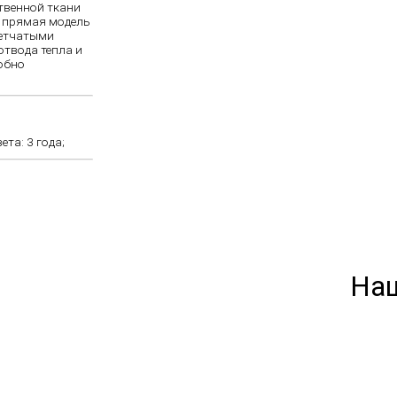
твенной ткани
, прямая модель
сетчатыми
отвода тепла и
добно
та: 3 года;
На