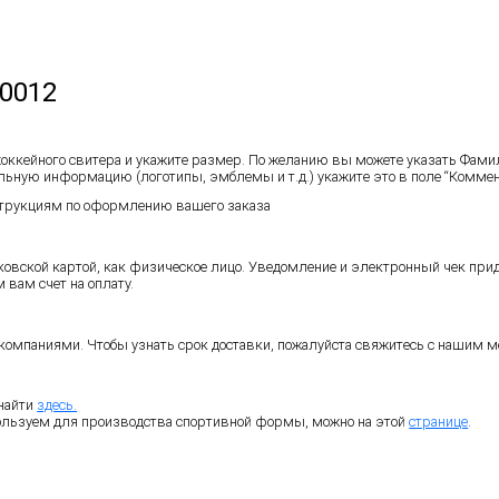
0012
хоккейного свитера и укажите размер. По желанию вы можете указать Фам
льную информацию (логотипы, эмблемы и т.д.) укажите это в поле “Коммент
нструкциям по оформлению вашего заказа
овской картой, как физическое лицо. Уведомление и электронный чек прид
вам счет на оплату.
омпаниями. Чтобы узнать срок доставки, пожалуйста свяжитесь с нашим ме
найти
здесь.
ользуем для производства спортивной формы, можно на этой
странице
.