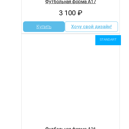
Футбольная форма A17
3 100
₽
Купить
Хочу свой дизайн!
STANDART