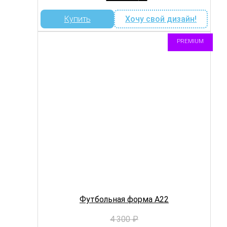
цена
цена:
составляла
3
Купить
Хочу свой дизайн!
3
190 ₽.
990 ₽.
PREMIUM
Футбольная форма A22
4 300
₽