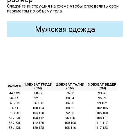
Следуйте инструкция на схеме чтобы определить свои
параметры по объему тела.
Мужская одежда
1.ОБХВАТ ГРУДИ
2.ОБХВАТ ТАЛИИ
3.ОБХВАТ БЕДЕР
РАЗМЕР
(СМ)
(СМ)
(СМ)
44 / XS
88-92
76-80
93-96
46 / S
92-96
80-84
96-99
48 / M
96-100
84-88
99-102
50 / L
100-104
88-92
102-105
52 / XL
104-108
92-96
105-108
54 / 2XL
108-112
96-100
108-111
56 / 3XL
112-120
100-108
111-117
58 / 4XL
120-128
108-116
117-123