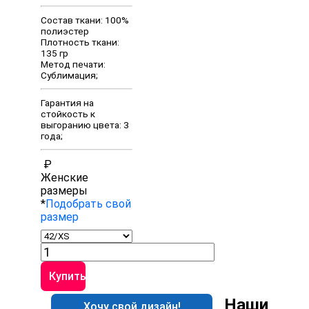
Состав ткани: 100%
полиэстер
Плотность ткани:
135 гр
Метод печати:
Сублимация;
Гарантия на
стойкость к
выгоранию цвета: 3
года;
₽
Женские
размеры
*
Подобрать свой
размер
Количество
товара
Футболка
Купить
SF0017/K/1044
Наши
Хочу свой дизайн!