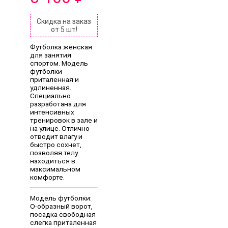
Скидка на заказ
от 5 шт!
Футболка женская
для занятия
спортом. Модель
футболки
приталенная и
удлиненная.
Специально
разработана для
интенсивных
тренировок в зале и
на улице. Отлично
отводит влагу и
быстро сохнет,
позволяя телу
находиться в
максимальном
комфорте.
Модель футболки:
О-образный ворот,
посадка свободная
слегка приталенная