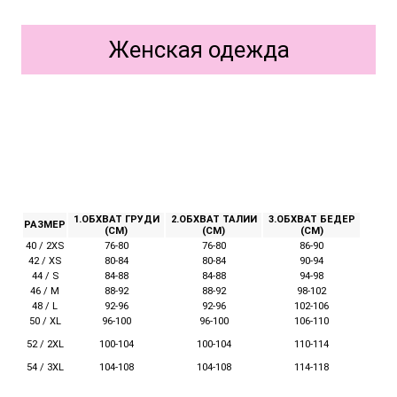
Женская одежда
1.ОБХВАТ ГРУДИ
2.ОБХВАТ ТАЛИИ
3.ОБХВАТ БЕДЕР
РАЗМЕР
(СМ)
(СМ)
(СМ)
40 / 2XS
76-80
76-80
86-90
42 / XS
80-84
80-84
90-94
44 / S
84-88
84-88
94-98
46 / M
88-92
88-92
98-102
48 / L
92-96
92-96
102-106
50 / XL
96-100
96-100
106-110
52 / 2XL
100-104
110-114
100-104
54 / 3XL
104-108
104-108
114-118