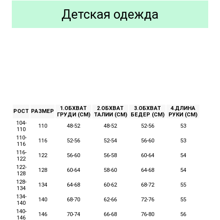
Детская одежда
1.ОБХВАТ
2.ОБХВАТ
3.ОБХВАТ
4.ДЛИНА
РОСТ
РАЗМЕР
ГРУДИ (СМ)
ТАЛИИ (СМ)
БЕДЕР (СМ)
РУКИ (СМ)
104-
110
48-52
48-52
52-56
53
110
110-
116
52-56
52-54
56-60
53
116
116-
122
56-60
56-58
60-64
54
122
122-
128
60-64
58-60
64-68
54
128
128-
134
64-68
60-62
68-72
55
134
134-
140
68-70
62-66
72-76
55
140
140-
146
70-74
66-68
76-80
56
146