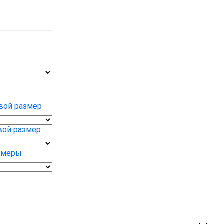
вой размер
вой размер
змеры