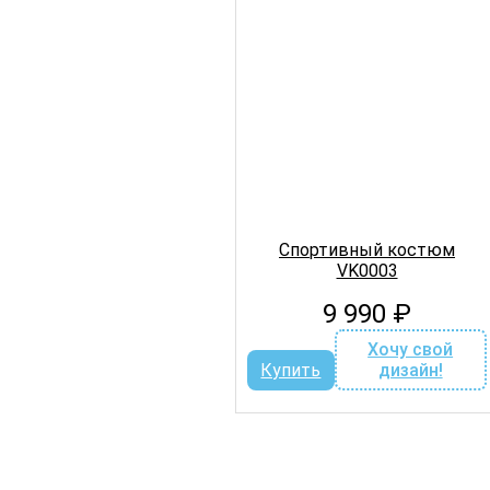
Спортивный костюм
VK0003
9 990
₽
Хочу свой
Купить
дизайн!