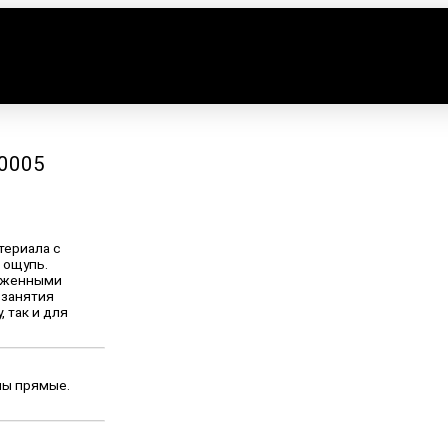
0005
териала с
 ощупь.
ауженными
 занятия
 так и для
ны прямые.