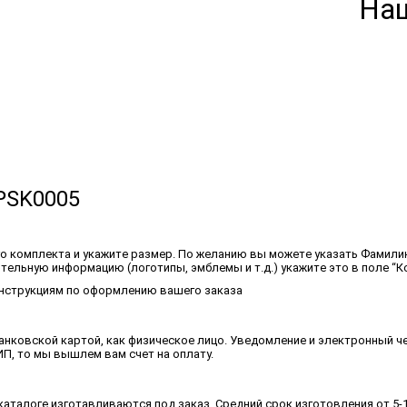
На
PSK0005
о комплекта и укажите размер. По желанию вы можете указать Фамили
тельную информацию (логотипы, эмблемы и т.д.) укажите это в поле “К
 инструкциям по оформлению вашего заказа
нковской картой, как физическое лицо. Уведомление и электронный чек
П, то мы вышлем вам счет на оплату.
аталоге изготавливаются под заказ. Средний срок изготовления от 5-1