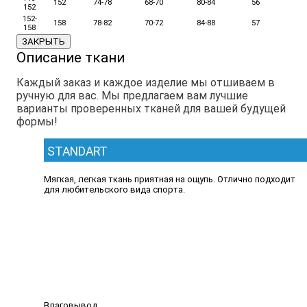
152
74-78
68-70
80-84
56
152
152-
158
78-82
70-72
84-88
57
158
ЗАКРЫТЬ
Описание ткани
Каждый заказ и каждое изделие мы отшиваем в
ручную для вас. Мы предлагаем вам лучшие
варианты проверенных тканей для вашей будущей
формы!
STANDART
Мягкая, легкая ткань приятная на ощупь. Отлично подходит
для любительского вида спорта.
Влаговывод