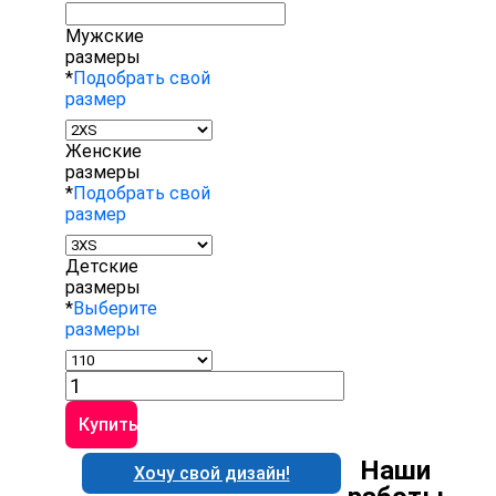
Мужские
размеры
*
Подобрать свой
размер
Женские
размеры
*
Подобрать свой
размер
Детские
размеры
*
Выберите
размеры
Количество
товара
Спортивный
Купить
костюм
VK0002
Наши
Хочу свой дизайн!