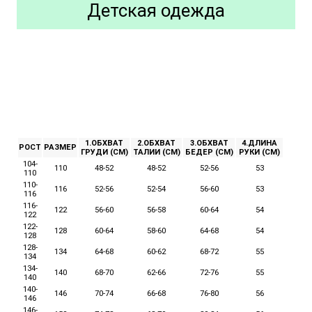
Детская одежда
1.ОБХВАТ
2.ОБХВАТ
3.ОБХВАТ
4.ДЛИНА
РОСТ
РАЗМЕР
ГРУДИ (СМ)
ТАЛИИ (СМ)
БЕДЕР (СМ)
РУКИ (СМ)
104-
110
48-52
48-52
52-56
53
110
110-
116
52-56
52-54
56-60
53
116
116-
122
56-60
56-58
60-64
54
122
122-
128
60-64
58-60
64-68
54
128
128-
134
64-68
60-62
68-72
55
134
134-
140
68-70
62-66
72-76
55
140
140-
146
70-74
66-68
76-80
56
146
146-