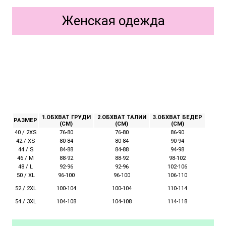
Женская одежда
1.ОБХВАТ ГРУДИ
2.ОБХВАТ ТАЛИИ
3.ОБХВАТ БЕДЕР
РАЗМЕР
(СМ)
(СМ)
(СМ)
40 / 2XS
76-80
76-80
86-90
42 / XS
80-84
80-84
90-94
44 / S
84-88
84-88
94-98
46 / M
88-92
88-92
98-102
48 / L
92-96
92-96
102-106
50 / XL
96-100
96-100
106-110
52 / 2XL
100-104
110-114
100-104
54 / 3XL
104-108
104-108
114-118