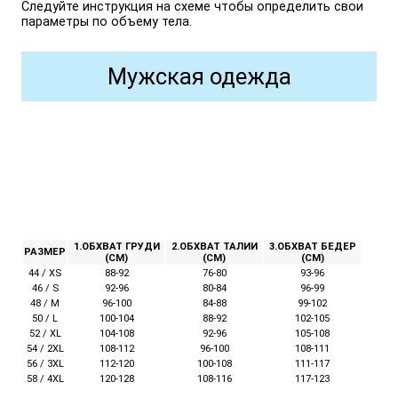
Следуйте инструкция на схеме чтобы определить свои
параметры по объему тела.
Мужская одежда
1.ОБХВАТ ГРУДИ
2.ОБХВАТ ТАЛИИ
3.ОБХВАТ БЕДЕР
РАЗМЕР
(СМ)
(СМ)
(СМ)
44 / XS
88-92
76-80
93-96
46 / S
92-96
80-84
96-99
48 / M
96-100
84-88
99-102
50 / L
100-104
88-92
102-105
52 / XL
104-108
92-96
105-108
54 / 2XL
108-112
96-100
108-111
56 / 3XL
112-120
100-108
111-117
58 / 4XL
120-128
108-116
117-123