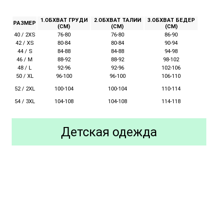
1.ОБХВАТ ГРУДИ
2.ОБХВАТ ТАЛИИ
3.ОБХВАТ БЕДЕР
РАЗМЕР
(СМ)
(СМ)
(СМ)
40 / 2XS
76-80
76-80
86-90
42 / XS
80-84
80-84
90-94
44 / S
84-88
84-88
94-98
46 / M
88-92
88-92
98-102
48 / L
92-96
92-96
102-106
50 / XL
96-100
96-100
106-110
52 / 2XL
100-104
110-114
100-104
54 / 3XL
104-108
104-108
114-118
Детская одежда