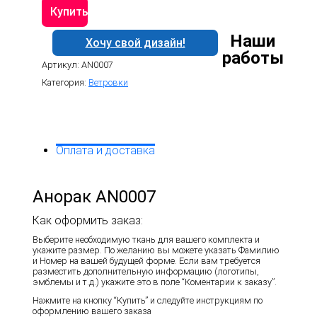
Анорак
Купить
AN0007
Наши
Хочу свой дизайн!
работы
Артикул:
AN0007
Категория:
Ветровки
Оплата и доставка
Анорак AN0007
Как оформить заказ:
Выберите необходимую ткань для вашего комплекта и
укажите размер. По желанию вы можете указать Фамилию
и Номер на вашей будущей форме. Если вам требуется
разместить дополнительную информацию (логотипы,
эмблемы и т.д.) укажите это в поле “Коментарии к заказу”.
Нажмите на кнопку “Купить” и следуйте инструкциям по
оформлению вашего заказа