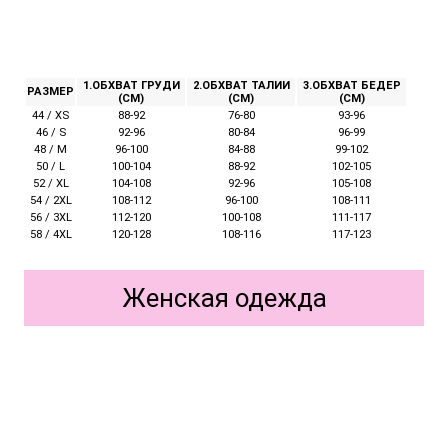
1.ОБХВАТ ГРУДИ
2.ОБХВАТ ТАЛИИ
3.ОБХВАТ БЕДЕР
РАЗМЕР
(СМ)
(СМ)
(СМ)
44 / XS
88-92
76-80
93-96
46 / S
92-96
80-84
96-99
48 / M
96-100
84-88
99-102
50 / L
100-104
88-92
102-105
52 / XL
104-108
92-96
105-108
54 / 2XL
108-112
96-100
108-111
56 / 3XL
112-120
100-108
111-117
58 / 4XL
120-128
108-116
117-123
Женская одежда