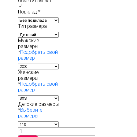
Обмен и возврат
₽
Подклад
*
Тип размера
Мужские
размеры
*
Подобрать свой
размер
Женские
размеры
*
Подобрать свой
размер
Детские размеры
*
Выберите
размеры
Количество
товара