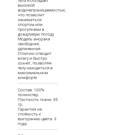
тела и обладает
высокой
водонепраницаемостью,
что позволит
заниматься
спортом или
прогулками в
дождливую погоду.
Модель анорака
свободная,
удлиненная.
Отлично отводит
влагу и быстро
сохнет, позволяя
телу находиться в
максимальном
комфорте.
Состав: 100%
полиэстер;
Плотность ткани: 95
гр;
Гарантия на
стойкость к
выгоранию цвета: 3
года;