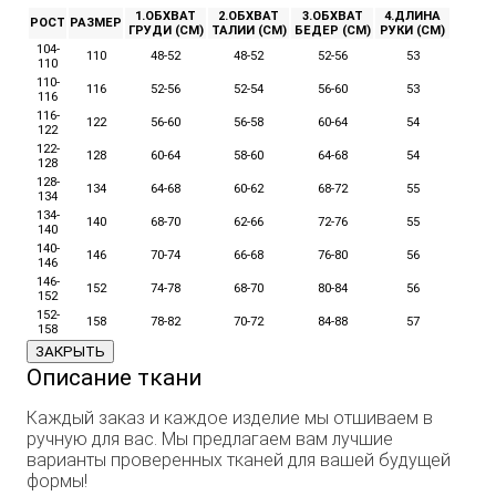
1.ОБХВАТ
2.ОБХВАТ
3.ОБХВАТ
4.ДЛИНА
РОСТ
РАЗМЕР
ГРУДИ (СМ)
ТАЛИИ (СМ)
БЕДЕР (СМ)
РУКИ (СМ)
104-
110
48-52
48-52
52-56
53
110
110-
116
52-56
52-54
56-60
53
116
116-
122
56-60
56-58
60-64
54
122
122-
128
60-64
58-60
64-68
54
128
128-
134
64-68
60-62
68-72
55
134
134-
140
68-70
62-66
72-76
55
140
140-
146
70-74
66-68
76-80
56
146
146-
152
74-78
68-70
80-84
56
152
152-
158
78-82
70-72
84-88
57
158
ЗАКРЫТЬ
Описание ткани
Каждый заказ и каждое изделие мы отшиваем в
ручную для вас. Мы предлагаем вам лучшие
варианты проверенных тканей для вашей будущей
формы!