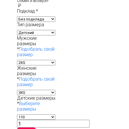
Обмен и возврат
₽
Подклад
*
Тип размера
Мужские
размеры
*
Подобрать свой
размер
Женские
размеры
*
Подобрать свой
размер
Детские размеры
*
Выберите
размеры
Количество
товара