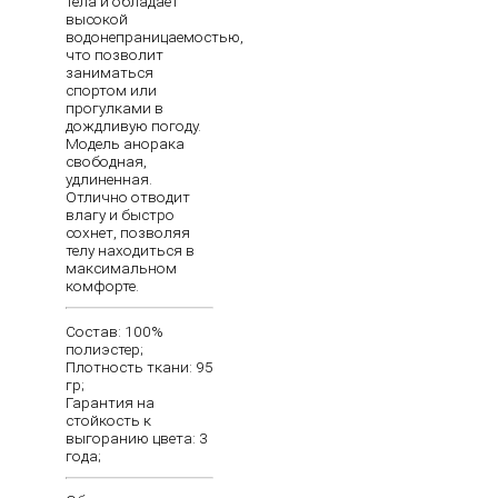
тела и обладает
высокой
водонепраницаемостью,
что позволит
заниматься
спортом или
прогулками в
дождливую погоду.
Модель анорака
свободная,
удлиненная.
Отлично отводит
влагу и быстро
сохнет, позволяя
телу находиться в
максимальном
комфорте.
Состав: 100%
полиэстер;
Плотность ткани: 95
гр;
Гарантия на
стойкость к
выгоранию цвета: 3
года;