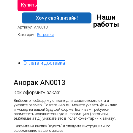
Анорак
Купить
AN0013
Наши
Хочу свой дизайн!
работы
Артикул:
AN0013
Категория:
Ветровки
Оплата и доставка
Анорак AN0013
Как оформить заказ:
Выберите необходимую ткань для вашего комплекта и
укажите размер. По желанию вы можете указать Фамилию
и Номер на вашей будущей форме. Если вам требуется
разместить дополнительную информацию (логотипы,
эмблемы и т.д.) укажите это в поле “Коментарии к заказу”.
Нажмите на кнопку “Купить” и следуйте инструкциям по
оформлению вашего заказа