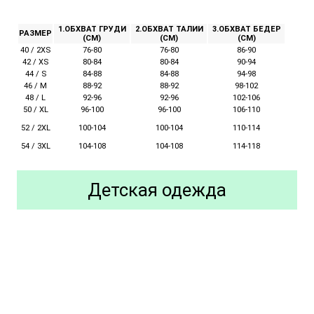
1.ОБХВАТ ГРУДИ
2.ОБХВАТ ТАЛИИ
3.ОБХВАТ БЕДЕР
РАЗМЕР
(СМ)
(СМ)
(СМ)
40 / 2XS
76-80
76-80
86-90
42 / XS
80-84
80-84
90-94
44 / S
84-88
84-88
94-98
46 / M
88-92
88-92
98-102
48 / L
92-96
92-96
102-106
50 / XL
96-100
96-100
106-110
52 / 2XL
100-104
110-114
100-104
54 / 3XL
104-108
104-108
114-118
Детская одежда