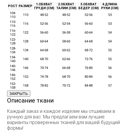
1.ОБХВАТ
2.ОБХВАТ
3.ОБХВАТ
4.ДЛИНА
РОСТ
РАЗМЕР
ГРУДИ (СМ)
ТАЛИИ (СМ)
БЕДЕР (СМ)
РУКИ (СМ)
104-
110
48-52
48-52
52-56
53
110
110-
116
52-56
52-54
56-60
53
116
116-
122
56-60
56-58
60-64
54
122
122-
128
60-64
58-60
64-68
54
128
128-
134
64-68
60-62
68-72
55
134
134-
140
68-70
62-66
72-76
55
140
140-
146
70-74
66-68
76-80
56
146
146-
152
74-78
68-70
80-84
56
152
152-
158
78-82
70-72
84-88
57
158
ЗАКРЫТЬ
Описание ткани
Каждый заказ и каждое изделие мы отшиваем в
ручную для вас. Мы предлагаем вам лучшие
варианты проверенных тканей для вашей будущей
формы!