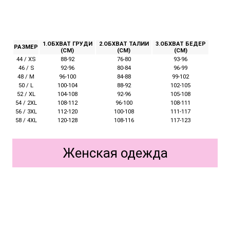
1.ОБХВАТ ГРУДИ
2.ОБХВАТ ТАЛИИ
3.ОБХВАТ БЕДЕР
РАЗМЕР
(СМ)
(СМ)
(СМ)
44 / XS
88-92
76-80
93-96
46 / S
92-96
80-84
96-99
48 / M
96-100
84-88
99-102
50 / L
100-104
88-92
102-105
52 / XL
104-108
92-96
105-108
54 / 2XL
108-112
96-100
108-111
56 / 3XL
112-120
100-108
111-117
58 / 4XL
120-128
108-116
117-123
Женская одежда