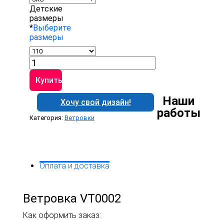
Детские
размеры
*
Выберите
размеры
Количество
товара
Ветровка
Купить
VT0002
Наши
Хочу свой дизайн!
работы
Категория:
Ветровки
Оплата и доставка
Ветровка VT0002
Как оформить заказ: