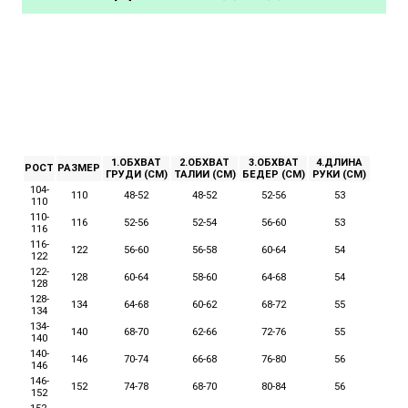
1.ОБХВАТ
2.ОБХВАТ
3.ОБХВАТ
4.ДЛИНА
РОСТ
РАЗМЕР
ГРУДИ (СМ)
ТАЛИИ (СМ)
БЕДЕР (СМ)
РУКИ (СМ)
104-
110
48-52
48-52
52-56
53
110
110-
116
52-56
52-54
56-60
53
116
116-
122
56-60
56-58
60-64
54
122
122-
128
60-64
58-60
64-68
54
128
128-
134
64-68
60-62
68-72
55
134
134-
140
68-70
62-66
72-76
55
140
140-
146
70-74
66-68
76-80
56
146
146-
152
74-78
68-70
80-84
56
152