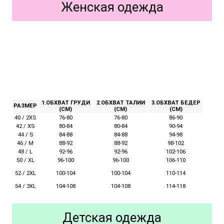
Женская одежда
1.ОБХВАТ ГРУДИ
2.ОБХВАТ ТАЛИИ
3.ОБХВАТ БЕДЕР
РАЗМЕР
(СМ)
(СМ)
(СМ)
40 / 2XS
76-80
76-80
86-90
42 / XS
80-84
80-84
90-94
44 / S
84-88
84-88
94-98
46 / M
88-92
88-92
98-102
48 / L
92-96
92-96
102-106
50 / XL
96-100
96-100
106-110
52 / 2XL
100-104
110-114
100-104
54 / 3XL
104-108
104-108
114-118
Детская одежда