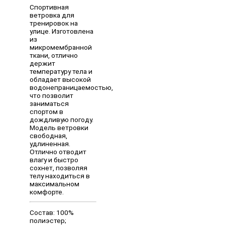
Спортивная
ветровка для
тренировок на
улице. Изготовлена
из
микромембранной
ткани, отлично
держит
температуру тела и
обладает высокой
водонепраницаемостью,
что позволит
заниматься
спортом в
дождливую погоду.
Модель ветровки
свободная,
удлиненная.
Отлично отводит
влагу и быстро
сохнет, позволяя
телу находиться в
максимальном
комфорте.
Состав: 100%
полиэстер;