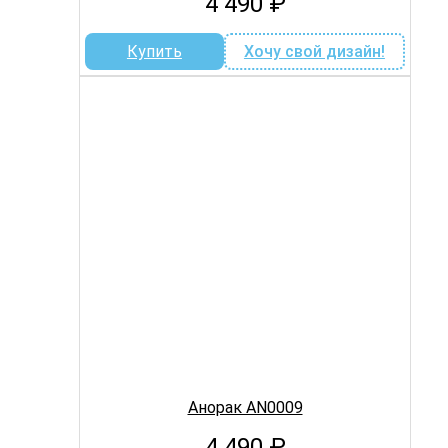
4 490
₽
Купить
Хочу свой дизайн!
Анорак AN0009
4 490
₽