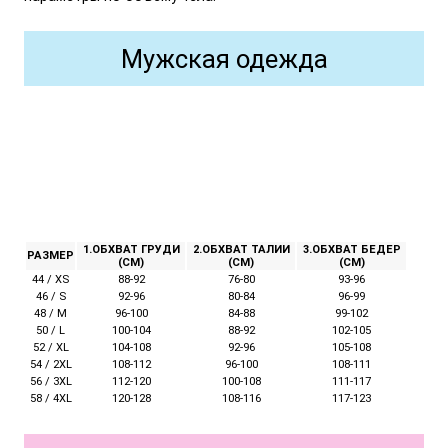
Мужская одежда
1.ОБХВАТ ГРУДИ
2.ОБХВАТ ТАЛИИ
3.ОБХВАТ БЕДЕР
РАЗМЕР
(СМ)
(СМ)
(СМ)
44 / XS
88-92
76-80
93-96
46 / S
92-96
80-84
96-99
48 / M
96-100
84-88
99-102
50 / L
100-104
88-92
102-105
52 / XL
104-108
92-96
105-108
54 / 2XL
108-112
96-100
108-111
56 / 3XL
112-120
100-108
111-117
58 / 4XL
120-128
108-116
117-123