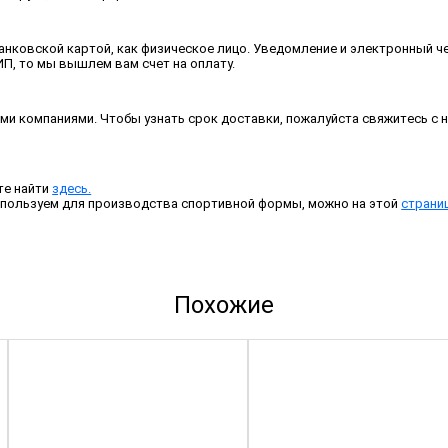
нковской картой, как физическое лицо. Уведомление и электронный чек
П, то мы вышлем вам счет на оплату.
и компаниями. Чтобы узнать срок доставки, пожалуйста свяжитесь с н
те найти
здесь.
спользуем для производства спортивной формы, можно на этой
страни
Похожие