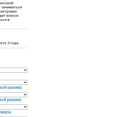
 высокой
т заниматься
 ветровки
дит влагу и
ться в
та: 3 года;
вой размер
вой размер
змеры