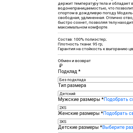
держит температуру тела и обладает
водонепраницаемостью, что позволи
спортом в дождливую погоду. Модель
свободная, удлиненная. Отлично отво
быстро сохнет, позволяя телу находи
максимальном комфорте.
Состав: 100% полиэстер;
Плотность ткани: 95 гр;
Гарантия на стойкость к выгоранию цве
Обмен и возврат
₽
Подклад
*
Тип размера
Мужские размеры
*
Подобрать с
Женские размеры
*
Подобрать с
Детские размеры
*
Выберите ра