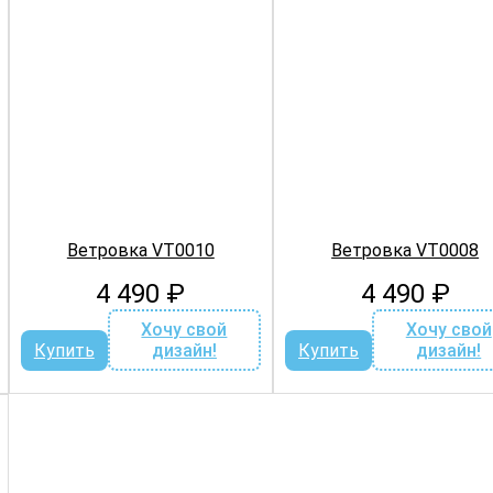
Ветровка VT0010
Ветровка VT0008
4 490
₽
4 490
₽
Хочу свой
Хочу свой
Купить
дизайн!
Купить
дизайн!