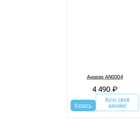
Анорак AN0004
4 490
₽
Хочу свой
Купить
дизайн!