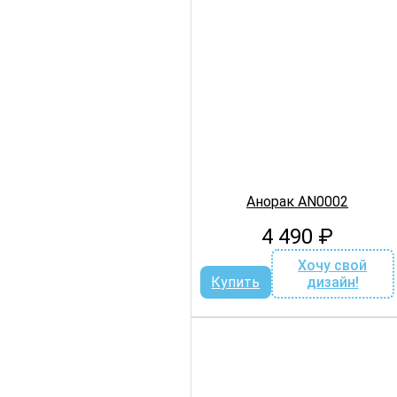
Анорак AN0002
4 490
₽
Хочу свой
Купить
дизайн!