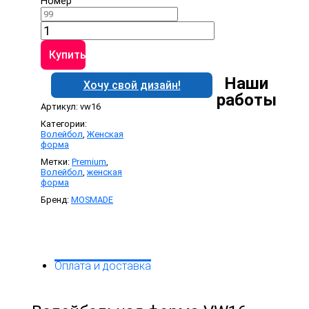
Номер
Количество
товара
Волейбольная
Купить
форма
VW16
Наши
Хочу свой дизайн!
работы
Артикул:
vw16
Категории:
Волейбол
,
Женская
форма
Метки:
Premium
,
Волейбол
,
женская
форма
Бренд:
MOSMADE
Оплата и доставка