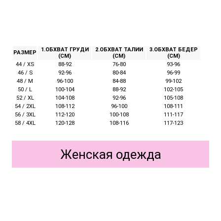
1.ОБХВАТ ГРУДИ
2.ОБХВАТ ТАЛИИ
3.ОБХВАТ БЕДЕР
РАЗМЕР
(СМ)
(СМ)
(СМ)
44 / XS
88-92
76-80
93-96
46 / S
92-96
80-84
96-99
48 / M
96-100
84-88
99-102
50 / L
100-104
88-92
102-105
52 / XL
104-108
92-96
105-108
54 / 2XL
108-112
96-100
108-111
56 / 3XL
112-120
100-108
111-117
58 / 4XL
120-128
108-116
117-123
Женская одежда