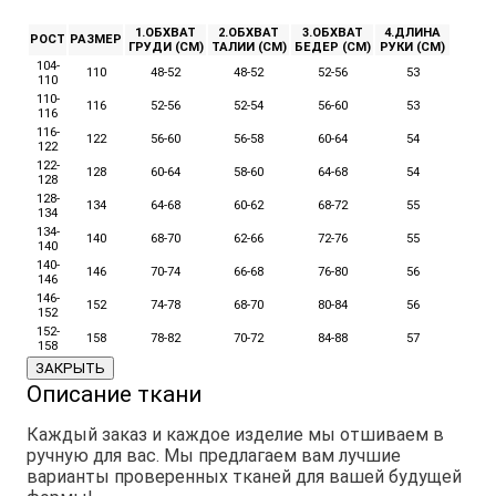
1.ОБХВАТ
2.ОБХВАТ
3.ОБХВАТ
4.ДЛИНА
РОСТ
РАЗМЕР
ГРУДИ (СМ)
ТАЛИИ (СМ)
БЕДЕР (СМ)
РУКИ (СМ)
104-
110
48-52
48-52
52-56
53
110
110-
116
52-56
52-54
56-60
53
116
116-
122
56-60
56-58
60-64
54
122
122-
128
60-64
58-60
64-68
54
128
128-
134
64-68
60-62
68-72
55
134
134-
140
68-70
62-66
72-76
55
140
140-
146
70-74
66-68
76-80
56
146
146-
152
74-78
68-70
80-84
56
152
152-
158
78-82
70-72
84-88
57
158
ЗАКРЫТЬ
Описание ткани
Каждый заказ и каждое изделие мы отшиваем в
ручную для вас. Мы предлагаем вам лучшие
варианты проверенных тканей для вашей будущей