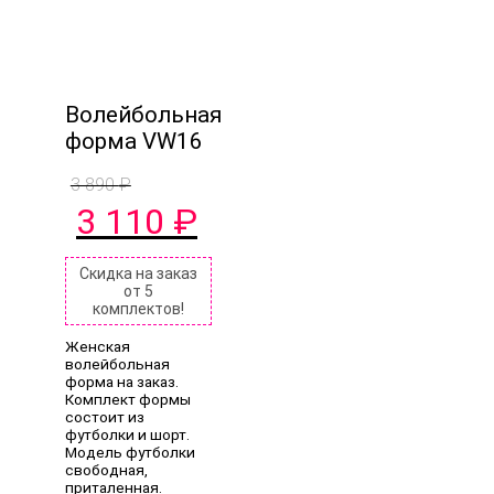
Волейбольная
форма VW16
3 890
₽
Первоначальная
Текущая
3 110
₽
цена
цена:
составляла
3
3
110 ₽.
Скидка на заказ
от 5
890 ₽.
комплектов!
Женская
волейбольная
форма на заказ.
Комплект формы
состоит из
футболки и шорт.
Модель футболки
свободная,
приталенная.