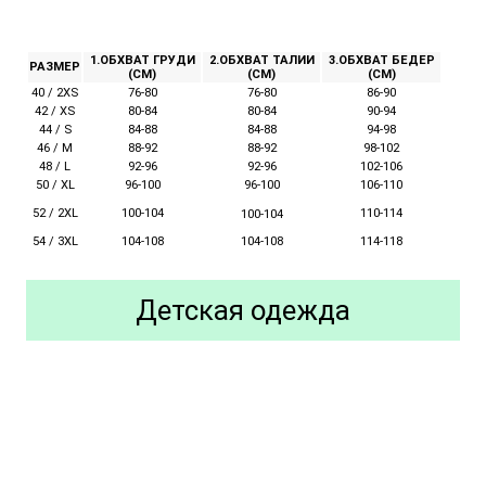
1.ОБХВАТ ГРУДИ
2.ОБХВАТ ТАЛИИ
3.ОБХВАТ БЕДЕР
РАЗМЕР
(СМ)
(СМ)
(СМ)
40 / 2XS
76-80
76-80
86-90
42 / XS
80-84
80-84
90-94
44 / S
84-88
84-88
94-98
46 / M
88-92
88-92
98-102
48 / L
92-96
92-96
102-106
50 / XL
96-100
96-100
106-110
52 / 2XL
100-104
110-114
100-104
54 / 3XL
104-108
104-108
114-118
Детская одежда