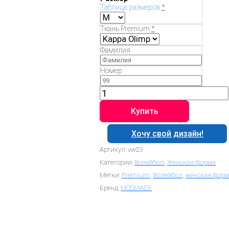
Таблица размеров
*
Ткань Premium
*
Фамилия
Номер
Количество
товара
Волейбольная
Купить
форма
VW23
Хочу свой дизайн!
Артикул:
vw23
Категории:
Волейбол
,
Женская форма
Метки:
Premium
,
Волейбол
,
женская фор
Бренд:
MOSMADE