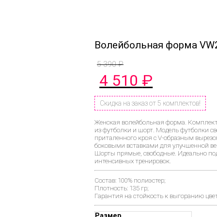
Волейбольная форма VW
5 390
₽
Первоначальная
Текущая
4 510
₽
цена
цена:
составляла
4
5
510 ₽.
Скидка на заказ от 5 комплектов!
390 ₽.
Женская волейбольная форма. Комплек
из футболки и шорт. Модель футболки св
приталенного кроя с V-образным вырезо
боковыми вставками для улучшенной в
Шорты прямые, свободные. Идеально по
интенсивных тренировок.
Состав: 100% полиэстер;
Плотность: 135 гр;
Гарантия на стойкость к выгоранию цвета
Размер