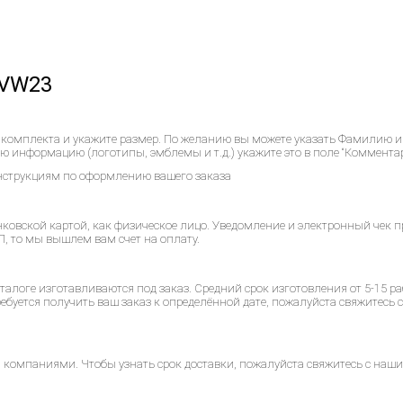
 VW23
 комплекта и укажите размер. По желанию вы можете указать Фамилию и
ю информацию (логотипы, эмблемы и т.д.) укажите это в поле “Комментар
инструкциям по оформлению вашего заказа
ковской картой, как физическое лицо. Уведомление и электронный чек пр
, то мы вышлем вам счет на оплату.
алоге изготавливаются под заказ. Средний срок изготовления от 5-15 ра
ребуется получить ваш заказ к определённой дате, пожалуйста свяжитесь
компаниями. Чтобы узнать срок доставки, пожалуйста свяжитесь с наши