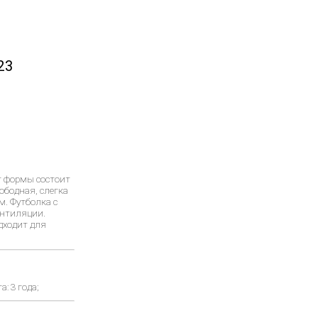
23
т формы состоит
ободная, слегка
м. Футболка с
ентиляции.
дходит для
: 3 года;