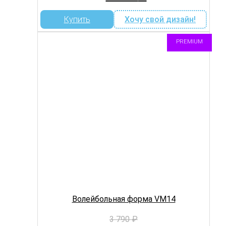
цена
цена:
составляла
2
Купить
Хочу свой дизайн!
3
950 ₽.
590 ₽.
PREMIUM
Волейбольная форма VM14
3 790
₽